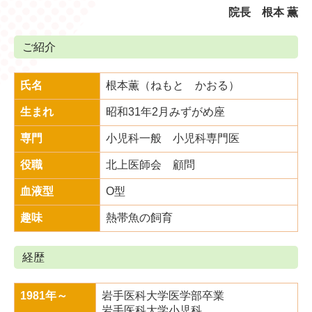
院長 根本 薫
ご紹介
氏名
根本薫（ねもと かおる）
生まれ
昭和31年2月みずがめ座
専門
小児科一般
小児科専門医
役職
北上医師会 顧問
血液型
O型
趣味
熱帯魚の飼育
経歴
1981年～
岩手医科大学医学部卒業
岩手医科大学小児科